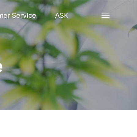
er Service
ASK
e