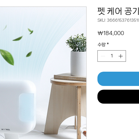
펫 케어 공
SKU: 3666153761351
가
₩184,000
격
수량
*